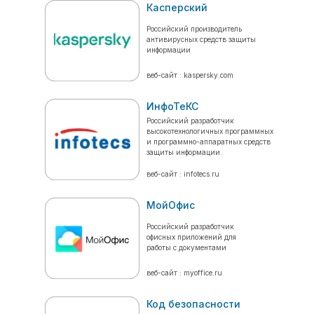
Касперский
Российский производитель
антивирусных средств защиты
информации
веб-сайт : kaspersky.com
ИнфоТеКС
Российский разработчик
высокотехнологичных программных
и программно-аппаратных средств
защиты информации.
веб-сайт : infotecs.ru
МойОфис
Российский разработчик
офисных приложений для
работы с документами
веб-сайт : myoffice.ru
Код безопасности